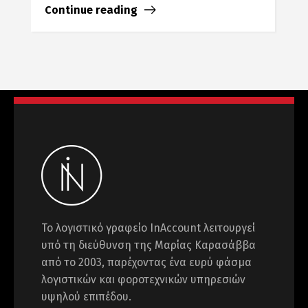
Continue reading
Το λογιστικό γραφείο InAccount λειτουργεί
υπό τη διεύθυνση της Μαρίας Καρασάββα
από το 2003, παρέχοντας ένα ευρύ φάσμα
λογιστικών και φοροτεχνικών υπηρεσιών
υψηλού επιπέδου.