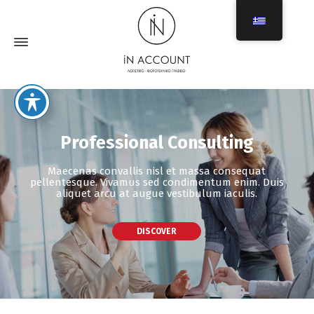
Professional Consulting
Maecenas convallis nisl et massa consequat
pellentesque. Vivamus sed condimentum enim. Duis
aliquet arcu at augue vestibulum iaculis.
DISCOVER