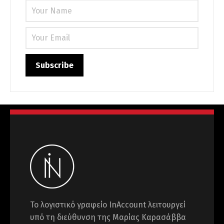
Το λογιστικό γραφείο InAccount λειτουργεί
υπό τη διεύθυνση της Μαρίας Καρασάββα