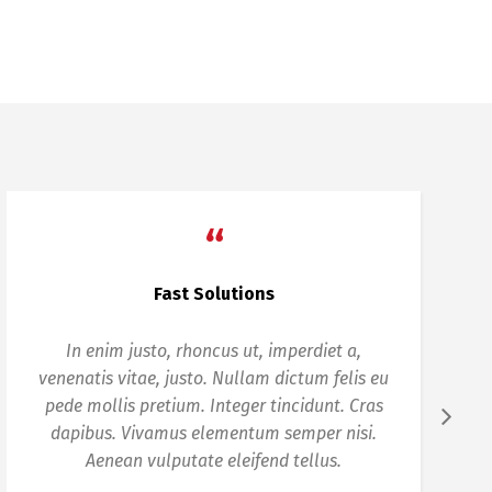
“
100% Recommended
Donec quam felis, ultricies nec, pellentesque
eu, pretium quis, sem. Nulla consequat massa
quis enim. Donec pede justo, fringilla vel,
aliquet nec, vulputate eget, arcu.