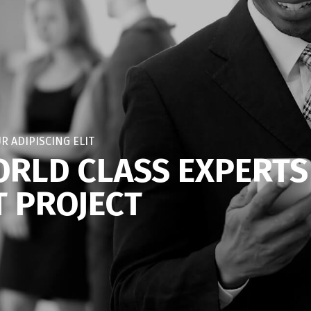
R ADIPISCING ELIT
RLD CLASS EXPERTS
T PROJECT