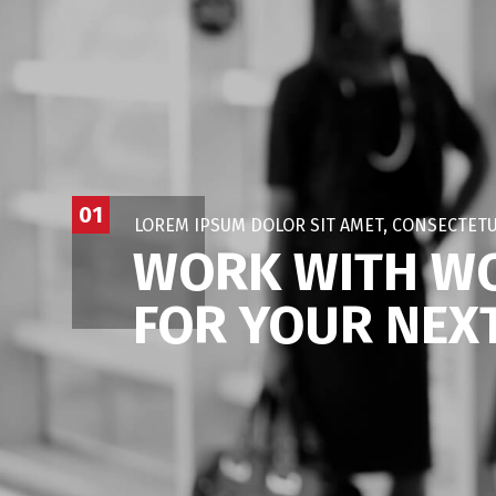
01
LOREM IPSUM DOLOR SIT AMET, CONSECTETU
WORK WITH WO
FOR YOUR NEX