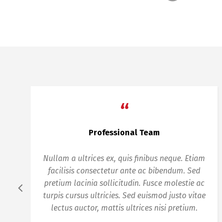
“
BusinessLounge is the Best!
Nam orci orci, pretium vel elementum eu,
vestibulum at sapien. Sed pretium turpis lacus,
ut vehicula odio tempor non. Duis fermentum
massa sed laoreet suscipit. Mauris sed semper
urna, a facilisis elit.