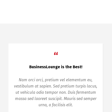
“
Fast Solutions
In enim justo, rhoncus ut, imperdiet a,
venenatis vitae, justo. Nullam dictum felis eu
pede mollis pretium. Integer tincidunt. Cras
dapibus. Vivamus elementum semper nisi.
Aenean vulputate eleifend tellus.