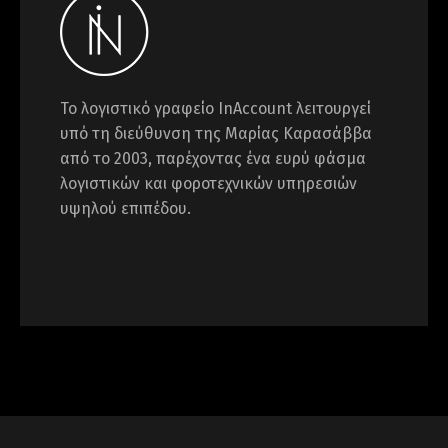
Το λογιστικό γραφείο InAccount λειτουργεί
υπό τη διεύθυνση της Μαρίας Καρασάββα
από το 2003, παρέχοντας ένα ευρύ φάσμα
λογιστικών και φοροτεχνικών υπηρεσιών
υψηλού επιπέδου.