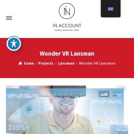
Wonder VR Lansman
home
Projects
Lansman
Wonder VR Lansman