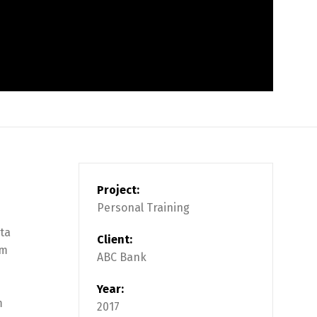
Project:
Personal Training
rta
Client:
am
ABC Bank
Year:
m
2017