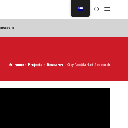
οινωνία
home
Projects
Research
City App Market Research