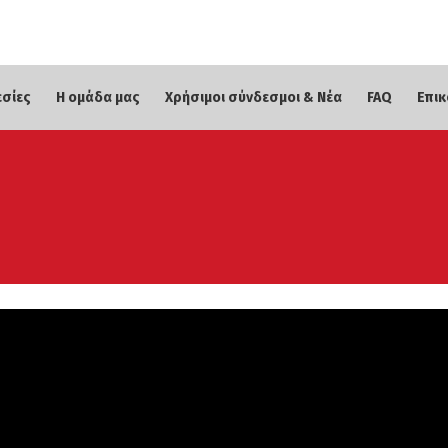
εσίες
Η ομάδα μας
Χρήσιμοι σύνδεσμοι & Νέα
FAQ
Επικ