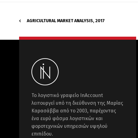
AGRICULTURAL MARKET ANALYSIS, 2017
Το λογιστικό γραφείο InAccount
λειτουργεί υπό τη διεύθυνση της Μαρίας
Καρασάββα από το 2003, παρέχοντας
ένα ευρύ φάσμα λογιστικών και
φοροτεχνικών υπηρεσιών υψηλού
επιπέδου.