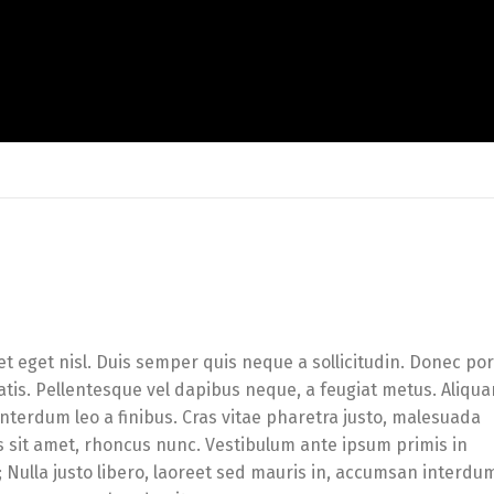
et eget nisl. Duis semper quis neque a sollicitudin. Donec po
enatis. Pellentesque vel dapibus neque, a feugiat metus. Aliqu
 interdum leo a finibus. Cras vitae pharetra justo, malesuada
s sit amet, rhoncus nunc. Vestibulum ante ipsum primis in
e; Nulla justo libero, laoreet sed mauris in, accumsan interdu