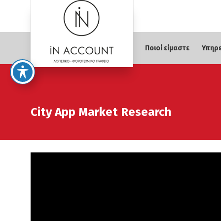
Ποιοί είμαστε
Υπηρ
City App Market Research