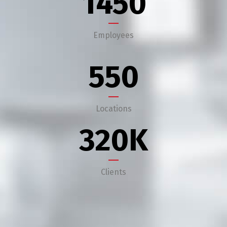
1450
Employees
550
Locations
320
K
Clients